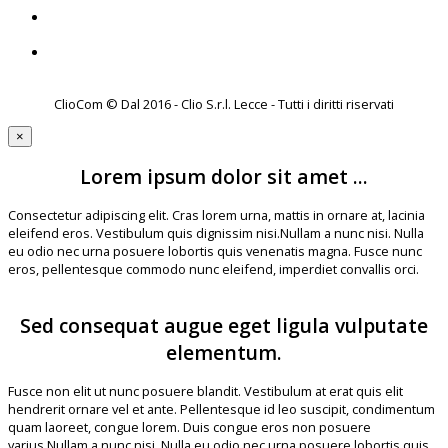
ClioCom © Dal 2016 - Clio S.r.l. Lecce - Tutti i diritti riservati
×
Lorem ipsum dolor sit amet ...
Consectetur adipiscing elit. Cras lorem urna, mattis in ornare at, lacinia
eleifend eros. Vestibulum quis dignissim nisi.Nullam a nunc nisi. Nulla
eu odio nec urna posuere lobortis quis venenatis magna. Fusce nunc
eros, pellentesque commodo nunc eleifend, imperdiet convallis orci.
Sed consequat augue eget ligula vulputate
elementum.
Fusce non elit ut nunc posuere blandit. Vestibulum at erat quis elit
hendrerit ornare vel et ante. Pellentesque id leo suscipit, condimentum
quam laoreet, congue lorem. Duis congue eros non posuere
varius.Nullam a nunc nisi. Nulla eu odio nec urna posuere lobortis quis