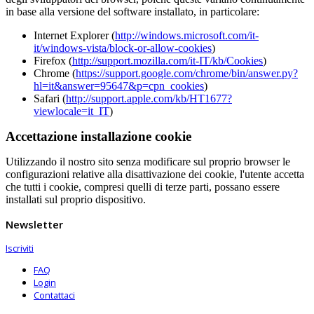
in base alla versione del software installato, in particolare:
Internet Explorer (
http://windows.microsoft.com/it-
it/windows-vista/block-or-allow-cookies
)
Firefox (
http://support.mozilla.com/it-IT/kb/Cookies
)
Chrome (
https://support.google.com/chrome/bin/answer.py?
hl=it&answer=95647&p=cpn_cookies
)
Safari (
http://support.apple.com/kb/HT1677?
viewlocale=it_IT
)
Accettazione installazione cookie
Utilizzando il nostro sito senza modificare sul proprio browser le
configurazioni relative alla disattivazione dei cookie, l'utente accetta
che tutti i cookie, compresi quelli di terze parti, possano essere
installati sul proprio dispositivo.
Newsletter
Iscriviti
FAQ
Login
Contattaci