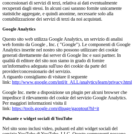
concessionari di servizi di terzi, relativa ai dati eventualmente
recuperati dagli stessi. In alcuni casi saranno fornite unicamente
statistiche aggregate, e quindi anonime, necessarie solo alla
contabilizzazione dei servizi di terzi da noi acquistati.
Google Analytics
Questo sito web utilizza Google Analytics, un servizio di analisi
web fornito da Google , Inc. ( "Google"). Le componenti di Google
Analytics inserite nel nostro sito possono utilizzare dei cookie
generati direttamente dai server di Google Inc e suoi partner. In
qualità di editore del sito non siamo in grado di fornire
un'informativa adeguata sull'uso dei cookie da parte del
provider/concessionario del servizio.
A riguardo consigliamo di visitare il seguente
link:
http://www.google.com/intl/it_ALL/analytics/learn/privacy.html
Google Inc. mette a disposizione un plugin per alcuni browser che
impedisce il rilevamento del cookie del servizio Google Analytics.
Per maggiori informazioni visita il
link:
https://tools.google.com/dlpage/gaoptout?hl=it
Pulsante e widget sociali di YouTube
Nel sito sono inclusi video, pulsanti ed altri widget sociali del
servizio YouTube di YouTube, LLC. Queste componenti possono