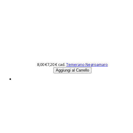
8,00 €
7,20 €
cad.
Temerano Negroamaro