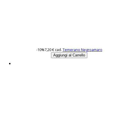
-10%
7,20 €
cad.
Temerano Negroamaro