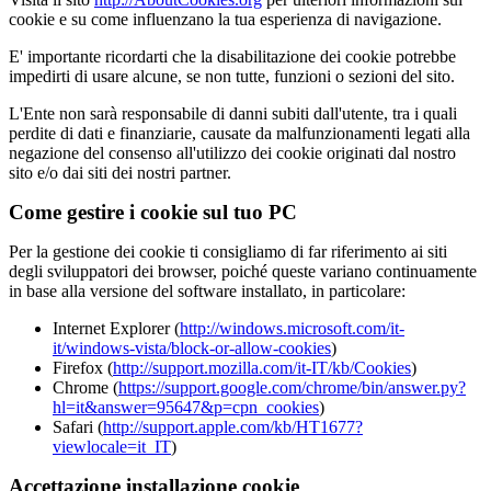
cookie e su come influenzano la tua esperienza di navigazione.
E' importante ricordarti che la disabilitazione dei cookie potrebbe
impedirti di usare alcune, se non tutte, funzioni o sezioni del sito.
L'Ente non sarà responsabile di danni subiti dall'utente, tra i quali
perdite di dati e finanziarie, causate da malfunzionamenti legati alla
negazione del consenso all'utilizzo dei cookie originati dal nostro
sito e/o dai siti dei nostri partner.
Come gestire i cookie sul tuo PC
Per la gestione dei cookie ti consigliamo di far riferimento ai siti
degli sviluppatori dei browser, poiché queste variano continuamente
in base alla versione del software installato, in particolare:
Internet Explorer (
http://windows.microsoft.com/it-
it/windows-vista/block-or-allow-cookies
)
Firefox (
http://support.mozilla.com/it-IT/kb/Cookies
)
Chrome (
https://support.google.com/chrome/bin/answer.py?
hl=it&answer=95647&p=cpn_cookies
)
Safari (
http://support.apple.com/kb/HT1677?
viewlocale=it_IT
)
Accettazione installazione cookie